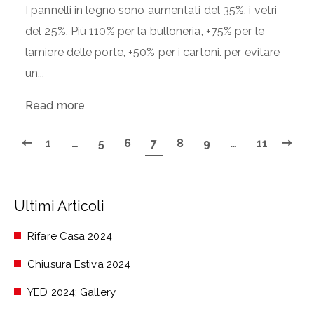
I pannelli in legno sono aumentati del 35%, i vetri
del 25%. Più 110% per la bulloneria, +75% per le
lamiere delle porte, +50% per i cartoni. per evitare
un...
Read more
1
…
5
6
7
8
9
…
11
Ultimi Articoli
Rifare Casa 2024
Chiusura Estiva 2024
YED 2024: Gallery