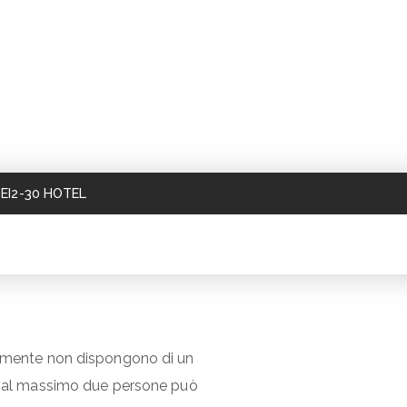
EI2-30 HOTEL
almente non dispongono di un
 o al massimo due persone può