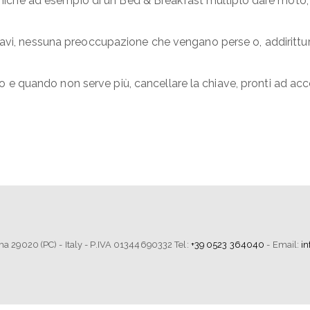
troniche ad esempio di un Bed & Breakfast multiplo dare moto
iavi, nessuna preoccupazione che vengano perse o, addirittu
sso e quando non serve più, cancellare la chiave, pronti ad acc
tima 29020 (PC) - Italy - P.IVA 01344690332 Tel:
+39 0523 364040
- Email:
i