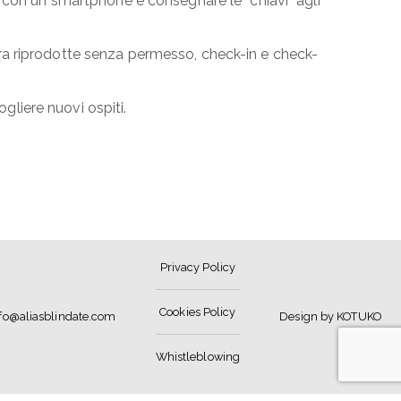
, con un smartphone e consegnare le “chiavi” agli
ra riprodotte senza permesso, check-in e check-
ogliere nuovi ospiti.
Privacy Policy
Cookies Policy
nfo@aliasblindate.com
Design by KOTUKO
Whistleblowing