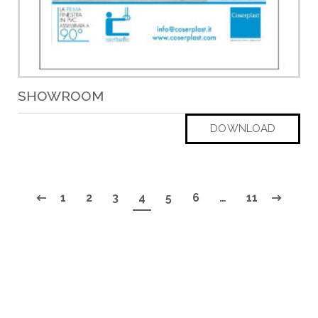
SHOWROOM
DOWNLOAD
1
2
3
4
5
6
…
11