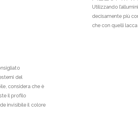
Utilizzando l’allumin
decisamente più con
che con quelli laccat
nsigliato
esterni del
le, considera che è
te il profilo
e invisibile il colore