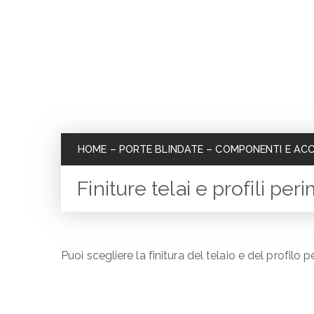
HOME
–
PORTE BLINDATE
–
COMPONENTI E ACC
Finiture telai e profili peri
Puoi scegliere la finitura del telaio e del profilo p