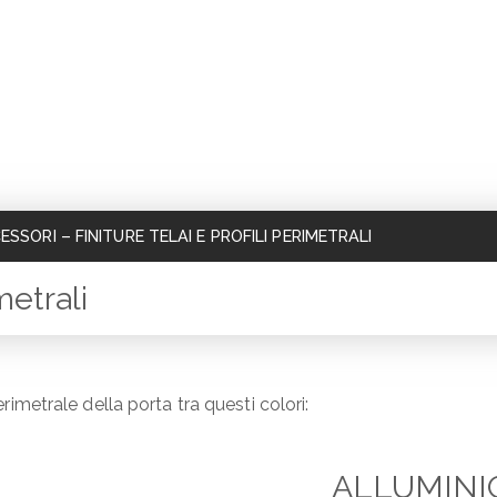
ESSORI
–
FINITURE TELAI E PROFILI PERIMETRALI
metrali
erimetrale della porta tra questi colori:
ALLUMINI