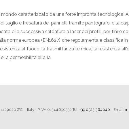
 un mondo caratterizzato da una forte impronta tecnologica.
di taglio e fresatura dei pannelli tramite pantografo, e la car
cata e la successiva saldatura a laser dei profili, per finire 
la norma europea (EN1627) che regolamenta e classifica in gra
resistenza al fuoco, la trasmittanza termica, la resistenza all
e la permeabilità all’aria.
tima 29020 (PC) - Italy - P.IVA 01344690332 Tel:
+39 0523 364040
- Email:
i