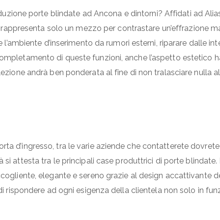
uzione porte blindate ad Ancona e dintorni? Affidati ad Alias
rappresenta solo un mezzo per contrastare un’effrazione m
are l’ambiente d’inserimento da rumori esterni, riparare dalle 
completamento di queste funzioni, anche l’aspetto estetico ha
lezione andrà ben ponderata al fine di non tralasciare nulla al
rta d’ingresso, tra le varie aziende che contatterete dovret
i attesta tra le principali case produttrici di porte blindate.
cogliente, elegante e sereno grazie al design accattivante dei
à di rispondere ad ogni esigenza della clientela non solo in f